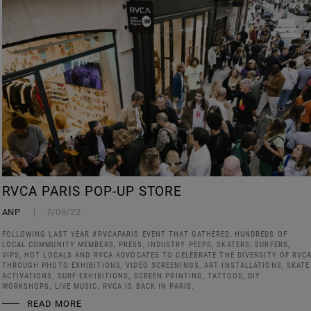
RVCA PARIS POP-UP STORE
ANP
7/09/22
FOLLOWING LAST YEAR #RVCAPARIS EVENT THAT GATHERED, HUNDREDS OF
LOCAL COMMUNITY MEMBERS, PRESS, INDUSTRY PEEPS, SKATERS, SURFERS,
VIPS, HOT LOCALS AND RVCA ADVOCATES TO CELEBRATE THE DIVERSITY OF RVC
THROUGH PHOTO EXHIBITIONS, VIDEO SCREENINGS, ART INSTALLATIONS, SKATE
ACTIVATIONS, SURF EXHIBITIONS, SCREEN PRINTING, TATTOOS, DIY
WORKSHOPS, LIVE MUSIC, RVCA IS BACK IN PARIS.
READ MORE