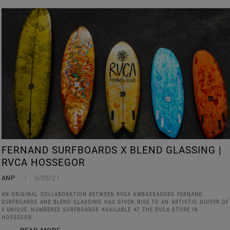
FERNAND SURFBOARDS X BLEND GLASSING |
RVCA HOSSEGOR
ANP
5/05/21
AN ORIGINAL COLLABORATION BETWEEN RVCA AMBASSADORS FERNAND
SURFBOARDS AND BLEND GLASSING HAS GIVEN RISE TO AN ARTISTIC QUIVER OF
5 UNIQUE, NUMBERED SURFBOARDS AVAILABLE AT THE RVCA STORE IN
HOSSEGOR.