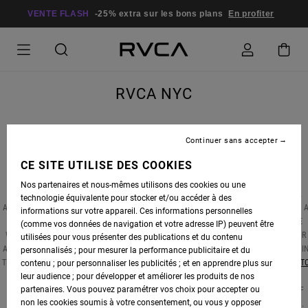
VENTE FLASH
-25% extra sur les bons plans
En profiter
RVCA NYC
Continuer sans accepter
CE SITE UTILISE DES COOKIES
RVCA IS HEADED TO NEW YORK CITY FROM AUGUST 21–27, BRINGING A NUMBER OF
EVENTS CENTERED AROUND THE “
NOW & THEN: A DECADE OF BEAUTIFUL LOSERS
”
Nos partenaires et nous-mêmes utilisons des cookies ou une
EXHIBITION LEAD BY RVCA ADVOCATE & LONG TIME FRIEND AARON ROSE. RVCA WILL
technologie équivalente pour stocker et/ou accéder à des
ALSO HOST EVENTS AT
KCDC
, PILGRIM, THE DOGPOUND GYM, OVERTHROW BOXING AND 
informations sur votre appareil. Ces informations personnelles
NUMBER OF OTHER VENUES, TO CELEBRATE THE VARIOUS PILLARS OF THE BRAND. WE
(comme vos données de navigation et votre adresse IP) peuvent être
WILL ALSO HAVE A SPECIAL COLLECTION LAUNCH WITH SMITH STREET TATTOO PARLOR
utilisées pour vous présenter des publications et du contenu
AND A WOMEN’S BRUNCH HEADLINED BY MUSICIAN AND RVCA ADVOCATE LILY MEOLA. I
personnalisés ; pour mesurer la performance publicitaire et du
THE PAST, RVCA HAS TAKEN THE BRAND ROADSHOW TO PLACES LIKE
AUSTRALIA
,
PUERT
contenu ; pour personnaliser les publicités ; et en apprendre plus sur
RICO
leur audience ; pour développer et améliorer les produits de nos
AND ANNUALLY, TO HAWAII AS PART OF THE
RVCALOHA
CAMPAIGN. PLEASE
partenaires. Vous pouvez paramétrer vos choix pour accepter ou
FOLLOW THE TRAVELS OF THE RVCA ADVOCATES AND BEHIND THE SCENE FOOTAGE OF
non les cookies soumis à votre consentement, ou vous y opposer
THE ENTIRE WEEK ON THE RVCA INSTAGRAM CHANNEL AND AT RVCA.COM. #RVCANYC.