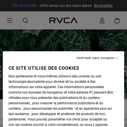
VENTE FLASH
-25% extra sur les bons plans
En profiter
Continuer sans accepter
CE SITE UTILISE DES COOKIES
Nos partenaires et nous-mêmes utilisons des cookies ou une
technologie équivalente pour stocker et/ou accéder à des
informations sur votre appareil. Ces informations personnelles
(comme vos données de navigation et votre adresse IP) peuvent être
utilisées pour vous présenter des publications et du contenu
personnalisés ; pour mesurer la performance publicitaire et du
contenu ; pour personnaliser les publicités ; et en apprendre plus sur
leur audience ; pour développer et améliorer les produits de nos
partenaires. Vous pouvez paramétrer vos choix pour accepter ou
WITH EARTH DAY UPON US AND WARM WEATHER AHEAD, WE'VE SELECTED A HANDFUL O
non les cookies soumis à votre consentement, ou vous y opposer
OUR FAVORITE ECO-FRIENDLY ITEMS TO GET SUMMER-READY WHILE KEEPING THE PLANE