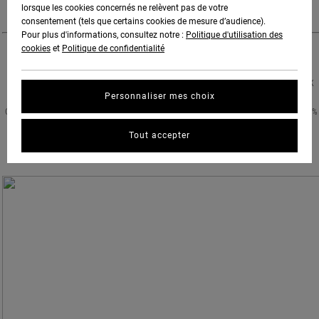
lorsque les cookies concernés ne relèvent pas de votre
IN MIND.
consentement (tels que certains cookies de mesure d’audience).
Pour plus d'informations, consultez notre :
Politique d'utilisation des
cookies
et
Politique de confidentialité
ORGANIC REEF SAFE SUNBLOCK
MADE FROM 100% NON-NANO, REEF-SAFE INGREDIENTS, THIS MINERAL CBD SUNBLOCK
Personnaliser mes choix
PROVIDES MAXIMUM UVA/UVB BROAD-SPECTRUM PROTECTION. EACH 1 OZ TIN
CONTAINS 150 MG. OF FULL-SPECTRUM CANNABIDIOL AND WATER RESISTANT WITH 18%
ZINC OXIDE TO PROVIDE MULTI-BENEFIT, MINERAL-BASED SUN PROTECTION THAT IS
Tout accepter
ENRICHED WITH PHYTO-ACTIVE NUTRIENTS, ANTIOXIDANTS AND WHOLE-PLANT
CANNABIDIOL (CBD).